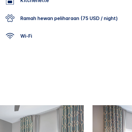
Kitchenette
Ramah hewan peliharaan (75 USD / night)
Wi-Fi