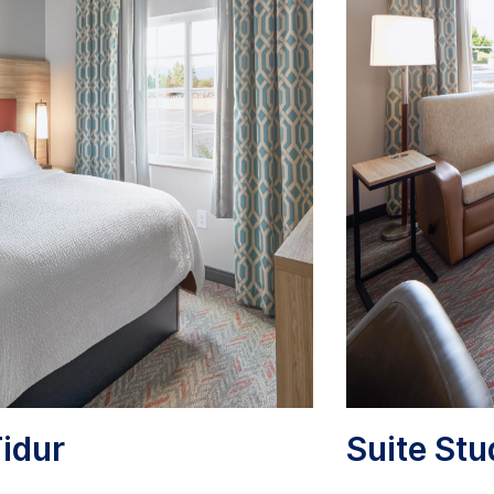
idur
Suite Stu