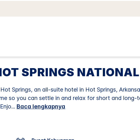
Tautan
halaman
yang
sama.
HOT SPRINGS NATIONAL
 Springs, an all-suite hotel in Hot Springs, Arkansas.
me so you can settle in and relax for short and long-te
Enjo
...
Baca lengkapnya