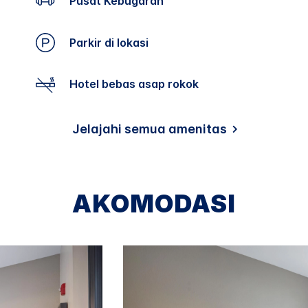
Pusat Kebugaran
Parkir di lokasi
Hotel bebas asap rokok
Jelajahi semua amenitas
AKOMODASI