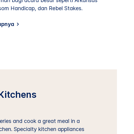
mah bagi acara besar seperti Arkansas
som Handicap, dan Rebel Stakes.
kapnya
Kitchens
ries and cook a great meal in a
tchen. Specialty kitchen appliances