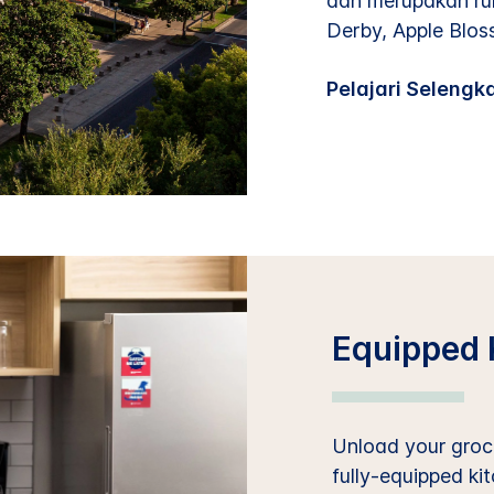
dan merupakan ru
Derby, Apple Blos
Pelajari Seleng
Equipped 
Unload your groce
fully-equipped ki