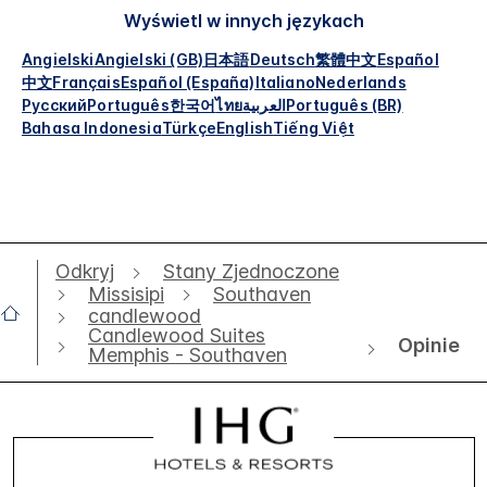
Wyświetl w innych językach
Angielski
Angielski (GB)
日本語
Deutsch
繁體中文
Español
中文
Français
Español (España)
Italiano
Nederlands
Русский
Português
한국어
ไทย
العربية
Português (BR)
Bahasa Indonesia
Türkçe
English
Tiếng Việt
Odkryj
Stany Zjednoczone
Missisipi
Southaven
candlewood
Candlewood Suites
Opinie
Memphis - Southaven