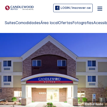
LOGIN / Inscrever-se
Suites
Comodidades
Área local
Ofertas
Fotografias
Acessib
Exibir tudo