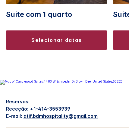
Suite com 1 quarto
Suite 
selecionar datas
Reservas:
Receção:
+
1-414-3553939
E-mail:
atif.bdmhospitality@gmail.com