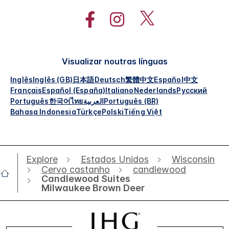
Visualizar noutras línguas
Inglês
Inglês (GB)
日本語
Deutsch
繁體中文
Español
中文
Français
Español (España)
Italiano
Nederlands
Русский
Português
한국어
ไทย
العربية
Português (BR)
Bahasa Indonesia
Türkçe
Polski
Tiếng Việt
Explore
Estados Unidos
Wisconsin
Cervo castanho
candlewood
Candlewood Suites
Milwaukee Brown Deer