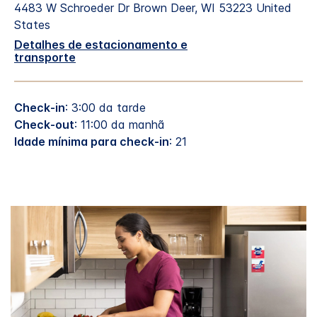
4483 W Schroeder Dr
Brown Deer
,
WI
53223
United
States
Detalhes de estacionamento e
transporte
Check-in
: 3:00 da tarde
Check-out
: 11:00 da manhã
Idade mínima para check-in
: 21