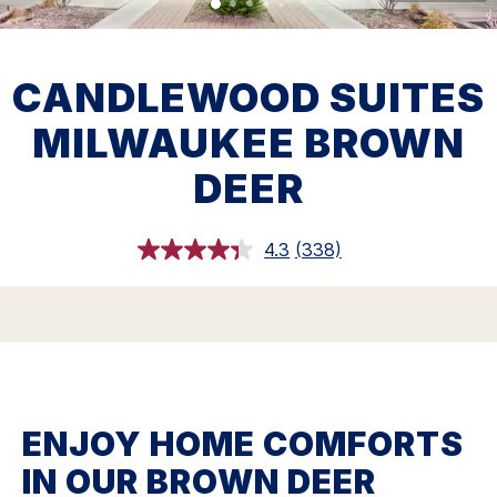
CANDLEWOOD SUITES
MILWAUKEE BROWN
DEER
4.3
(338)
Leu
338
análises.
Link
para
a
mesma
página.
ENJOY HOME COMFORTS
IN OUR BROWN DEER