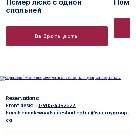
Номер люкс с одной
Номе
спальней
выбрать даты
Reservations:
Front desk:
+
1-905-6392527
Email:
candlewoodsuitesburlington@sunraygroup.
ca