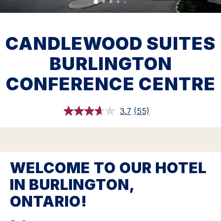
CANDLEWOOD SUITES
BURLINGTON
CONFERENCE CENTRE
3.7
(55)
Прочитали
55
обзора.
Ссылка
откроется
в
этом
WELCOME TO OUR HOTEL
окне.
IN BURLINGTON,
ONTARIO!