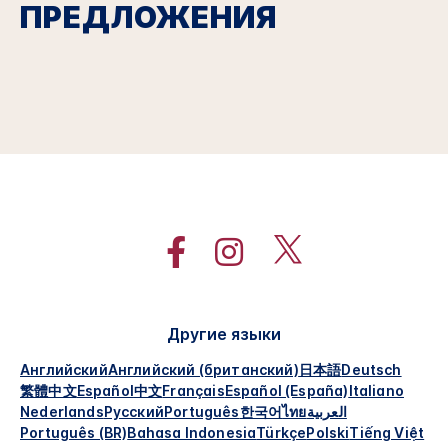
ПРЕДЛОЖЕНИЯ
Другие языки
Английский
Английский (британский)
日本語
Deutsch
繁體中文
Español
中文
Français
Español (España)
Italiano
Nederlands
Русский
Português
한국어
ไทย
العربية
Português (BR)
Bahasa Indonesia
Türkçe
Polski
Tiếng Việt