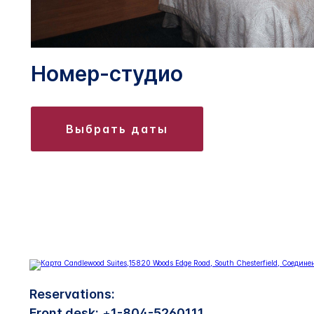
Номер-студио
выбрать даты
Reservations:
Front desk:
+
1-804-5260111