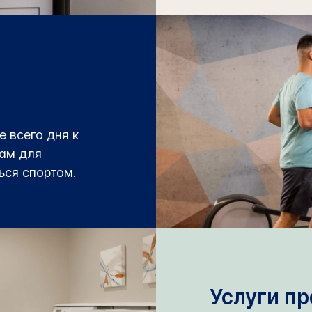
 всего дня к
нам для
ься спортом.
Услуги п