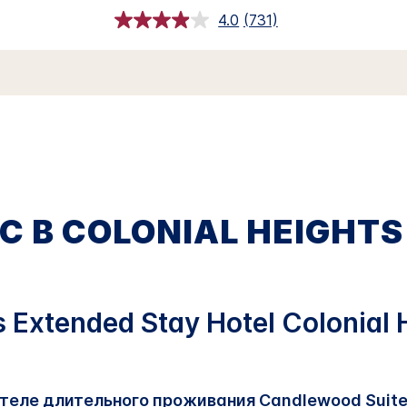
4.0
(731)
Прочитали
731
обзора.
Ссылка
откроется
в
этом
окне.
 В COLONIAL HEIGHTS
Extended Stay Hotel Colonial H
теле длительного проживания Candlewood Suites C