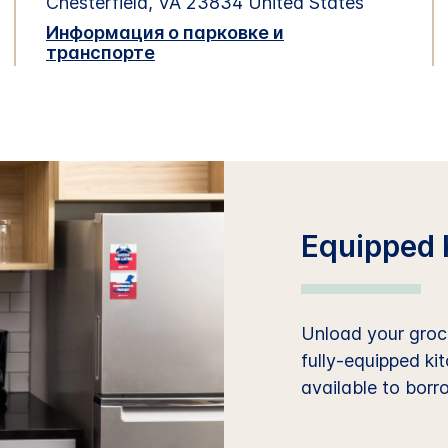
Chesterfield
,
VA
23834
United States
Информация о парковке и
транспорте
Equipped 
Unload your groce
fully-equipped ki
available to borr