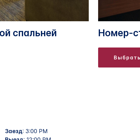
ой спальней
Номер-с
выбрат
Заезд
: 3:00 PM
Выезд
: 12:00 PM