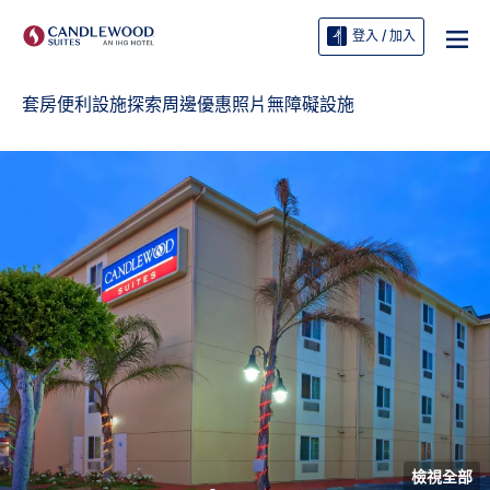
登入 / 加入
套房
便利設施
探索周邊
優惠
照片
無障礙設施
檢視全部