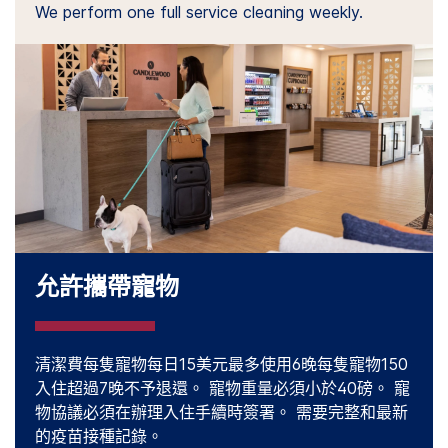
We perform one full service cleaning weekly.
允許攜帶寵物
清潔費每隻寵物每日15美元最多使用6晚每隻寵物150
入住超過7晚不予退還。 寵物重量必須小於40磅。 寵
物協議必須在辦理入住手續時簽署。 需要完整和最新
的疫苗接種記錄。