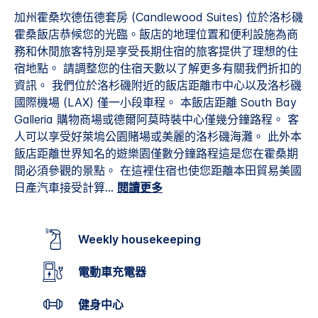
加州霍桑坎德伍德套房 (Candlewood Suites) 位於洛杉磯
霍桑飯店恭候您的光臨。飯店的地理位置和便利設施為商
務和休閒旅客特別是享受長期住宿的旅客提供了理想的住
宿地點。 請調整您的住宿天數以了解更多有關我們折扣的
資訊。 我們位於洛杉磯附近的飯店距離市中心以及洛杉磯
國際機場 (LAX) 僅一小段車程。 本飯店距離 South Bay
Galleria 購物商場或德爾阿莫時裝中心僅幾分鐘路程。 客
人可以享受好萊塢公園賭場或美麗的洛杉磯海灘。 此外本
飯店距離世界知名的遊樂園僅數分鐘路程這是您在霍桑期
間必須參觀的景點。 在這裡住宿也使您距離本田貿易美國
日產汽車接受計算
...
閱讀更多
Weekly housekeeping
電動車充電器
健身中心