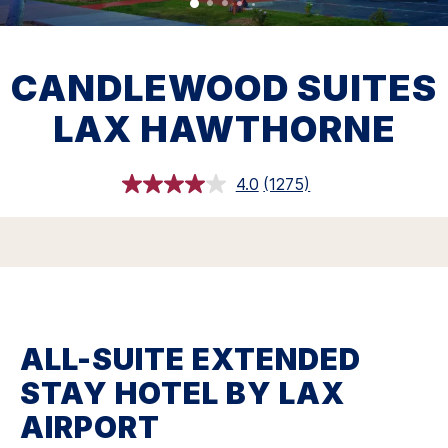
CANDLEWOOD SUITES
LAX HAWTHORNE
4.0
(1275)
閱
讀
1275
評
論.
相
同
頁
面
連
ALL-SUITE EXTENDED
結。
STAY HOTEL BY LAX
AIRPORT