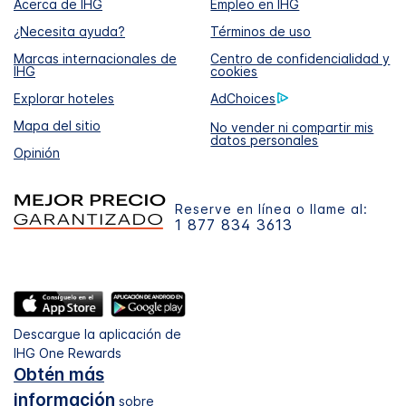
Acerca de IHG
Empleo en IHG
¿Necesita ayuda?
Términos de uso
Marcas internacionales de
Centro de confidencialidad y
IHG
cookies
Explorar hoteles
AdChoices
Mapa del sitio
No vender ni compartir mis
datos personales
Opinión
Reserve en línea o llame al:
1 877 834 3613
Descargue la aplicación de
IHG One Rewards
Obtén más
información
sobre