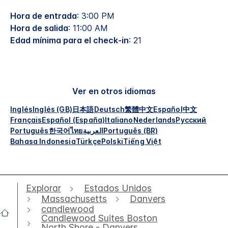
Hora de entrada
: 3:00 PM
Hora de salida
: 11:00 AM
Edad mínima para el check-in
: 21
Ver en otros idiomas
Inglés
Inglés (GB)
日本語
Deutsch
繁體中文
Español
中文
Français
Español (España)
Italiano
Nederlands
Русский
Português
한국어
ไทย
العربية
Português (BR)
Bahasa Indonesia
Türkçe
Polski
Tiếng Việt
Explorar
Estados Unidos
Massachusetts
Danvers
candlewood
Candlewood Suites Boston
North Shore - Danvers