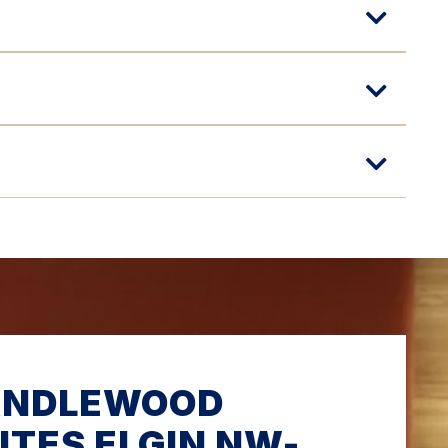
ANDLEWOOD
ITES
ELGIN NW-