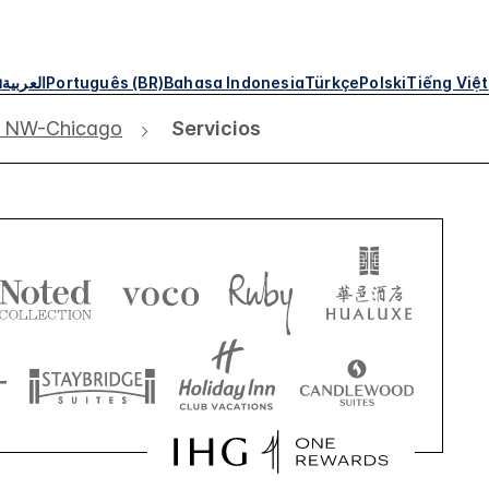
ย
العربية
Português (BR)
Bahasa Indonesia
Türkçe
Polski
Tiếng Việt
n NW-Chicago
Servicios