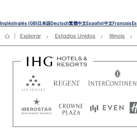
Inglés
Inglés (GB)
日本語
Deutsch
繁體中文
Español
中文
Français
Es
Explorar
Estados Unidos
Illinois