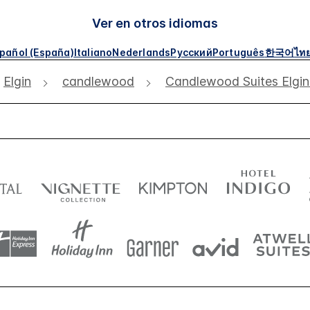
Ver en otros idiomas
pañol (España)
Italiano
Nederlands
Русский
Português
한국어
ไท
Elgin
candlewood
Candlewood Suites Elgi