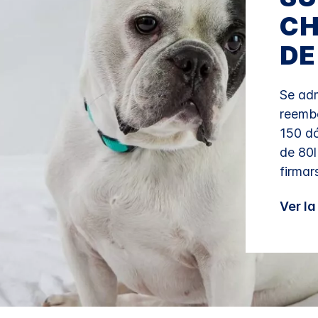
CH
DE
Se adm
reemb
150 d
de 80l
firmar
Ver l