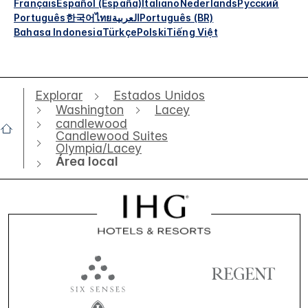
Français
Español (España)
Italiano
Nederlands
Русский
Português
한국어
ไทย
العربية
Português (BR)
Bahasa Indonesia
Türkçe
Polski
Tiếng Việt
Explorar
Estados Unidos
Washington
Lacey
candlewood
Candlewood Suites
Olympia/Lacey
Área local