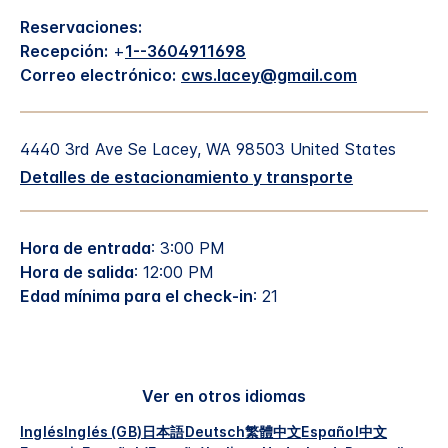
Reservaciones:
Recepción:
+
1--3604911698
Correo electrónico:
cws.lacey@gmail.com
4440 3rd Ave Se
Lacey
,
WA
98503
United States
Detalles de estacionamiento y transporte
Hora de entrada
: 3:00 PM
Hora de salida
: 12:00 PM
Edad mínima para el check-in
: 21
Ver en otros idiomas
Inglés
Inglés (GB)
日本語
Deutsch
繁體中文
Español
中文