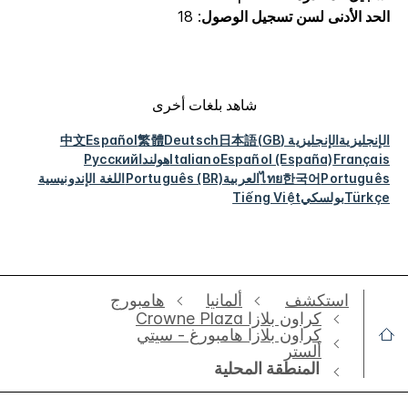
الحد الأدنى لسن تسجيل الوصول
: 18
شاهد بلغات أخرى
الإنجليزية
الإنجليزية (GB)
日本語
Deutsch
繁體
Español
中文
Français
Español (España)
Italiano
هولندا
Русский
Português
한국어
ไทย
العربية
Português (BR)
اللغة الإندونيسية
Türkçe
بولسكي
Tiếng Việt
استكشف
ألمانيا
‫‫هامبورج‬‬
‫‫كراون بلازا Crowne Plaza
كراون بلازا هامبورغ - سيتي
ألستر
المنطقة المحلية