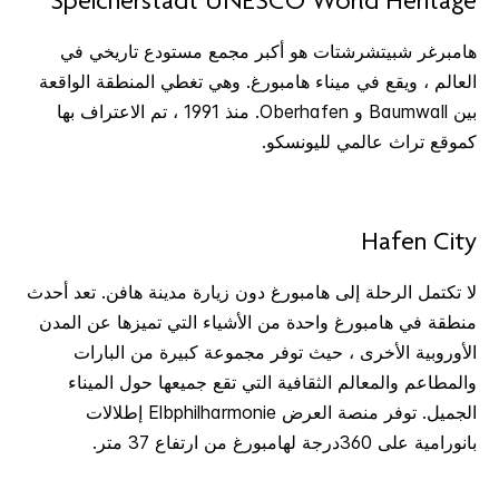
Speicherstadt UNESCO World Heritage
هامبرغر شبيتشرشتات هو أكبر مجمع مستودع تاريخي في
العالم ، ويقع في ميناء هامبورغ. وهي تغطي المنطقة الواقعة
بين Baumwall و Oberhafen. منذ 1991 ، تم الاعتراف بها
كموقع تراث عالمي لليونسكو.
Hafen City
لا تكتمل الرحلة إلى هامبورغ دون زيارة مدينة هافن. تعد أحدث
منطقة في هامبورغ واحدة من الأشياء التي تميزها عن المدن
الأوروبية الأخرى ، حيث توفر مجموعة كبيرة من البارات
والمطاعم والمعالم الثقافية التي تقع جميعها حول الميناء
الجميل. توفر منصة العرض Elbphilharmonie إطلالات
بانورامية على 360درجة لهامبورغ من ارتفاع 37 متر.