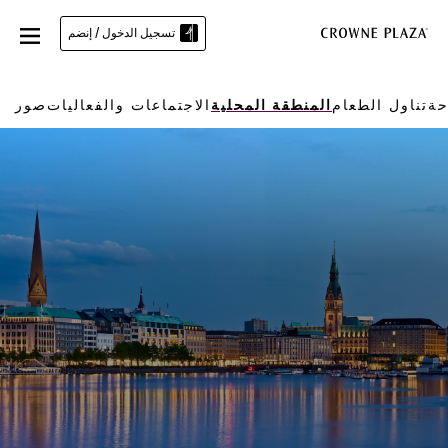
تسجيل الدخول / إنضم
حة
تناول الطعام
المنطقة المحلية
الاجتماعات والفعاليات
صور