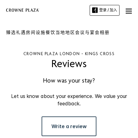
登录 / 加入
臻选礼遇
房间
设施
餐饮
当地地区
会议与宴会
相册
CROWNE PLAZA
LONDON - KINGS CROSS
Reviews
How was your stay?
Let us know about your experience. We value your
feedback.
Write a review