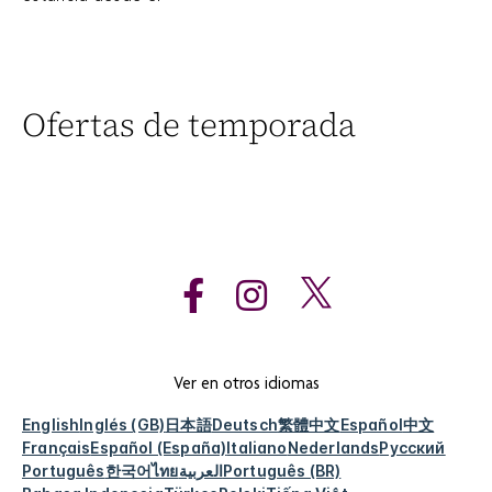
Ofertas de temporada
Ver en otros idiomas
English
Inglés (GB)
日本語
Deutsch
繁體中文
Español
中文
Français
Español (España)
Italiano
Nederlands
Русский
Português
한국어
ไทย
العربية
Português (BR)