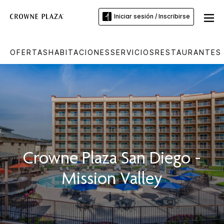
Iniciar sesión / Inscribirse
OFERTAS
HABITACIONES
SERVICIOS
RESTAURANTES 
Crowne Plaza
San Diego -
Mission Valley