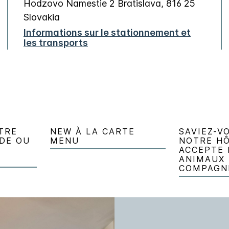
Hodzovo Namestie 2
Bratislava
,
816 25
Slovakia
Informations sur le stationnement et
les transports
TRE
NEW À LA CARTE
SAVIEZ-V
DE OU
MENU
NOTRE H
ACCEPTE 
ANIMAUX
COMPAGNI