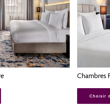
re
Chambres 
choisir