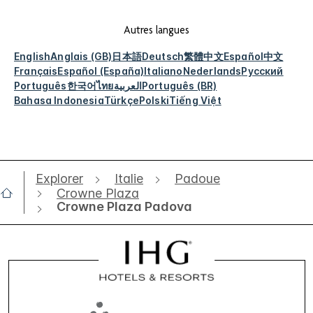
Autres langues
English
Anglais (GB)
日本語
Deutsch
繁體中文
Español
中文
Français
Español (España)
Italiano
Nederlands
Русский
Português
한국어
ไทย
العربية
Português (BR)
Bahasa Indonesia
Türkçe
Polski
Tiếng Việt
Explorer
Italie
Padoue
Crowne Plaza
Crowne Plaza Padova