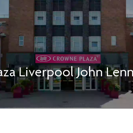
aza
Liverpool John Len