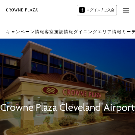
ログイン / ご入会
キャンペーン情報
客室
施設情報
ダイニング
エリア情報
ミー
Crowne Plaza
Cleveland Airport