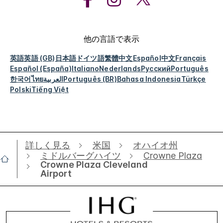
他の言語で表示
英語
英語 (GB)
日本語
ドイツ語
繁體中文
Español
中文
Français
Español (España)
Italiano
Nederlands
Русский
Português
한국어
ไทย
العربية
Português (BR)
Bahasa Indonesia
Türkçe
Polski
Tiếng Việt
詳しく見る
米国
オハイオ州
ミドルバーグハイツ
Crowne Plaza
Crowne Plaza Cleveland
Airport