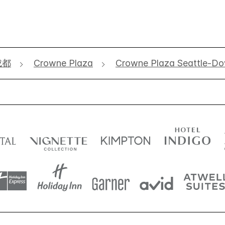
成都
Crowne Plaza
Crowne Plaza Seattle-D