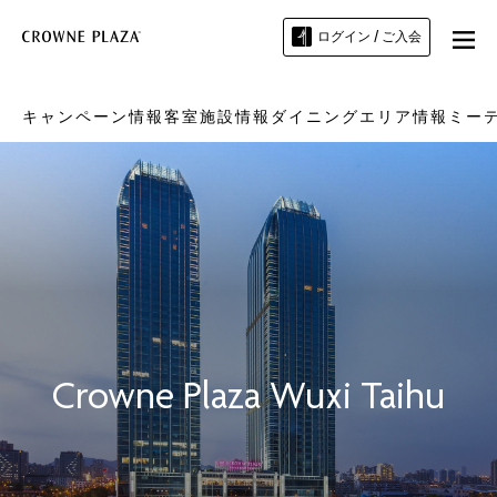
ログイン / ご入会
キャンペーン情報
客室
施設情報
ダイニング
エリア情報
ミー
Crowne Plaza
Wuxi Taihu