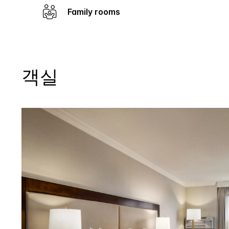
Family rooms
객실