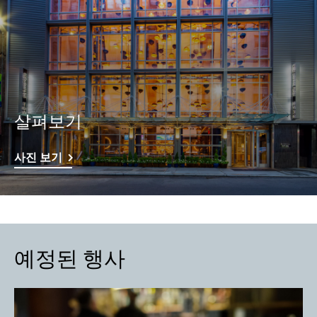
살펴보기
사진 보기
예정된 행사
Slide
1
of
1