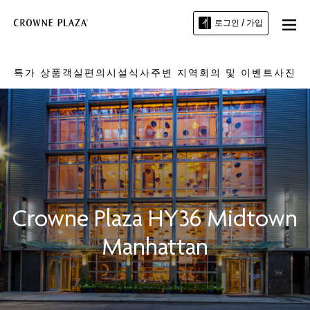
로그인 / 가입
특가 상품
객실
편의시설
식사
주변 지역
회의 및 이벤트
사진
Crowne Plaza
HY36 Midtown
Manhattan