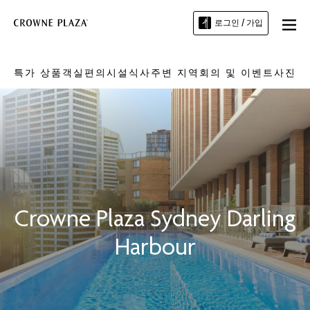
로그인 / 가입
특가 상품
객실
편의시설
식사
주변 지역
회의 및 이벤트
사진
Crowne Plaza
Sydney Darling
Harbour