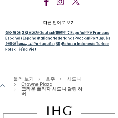
다른 언어로 보기
영어
영어(GB)
日本語
Deutsch
繁體中文
Español
中文
Français
Español (España)
Italiano
Nederlands
Русский
Português
한국어
ไทย
العربية
Português (BR)
Bahasa Indonesia
Türkçe
Polski
Tiếng Việt
둘러 보기
호주
시드니
Crowne Plaza
크라운 플라자 시드니 달링 하
버