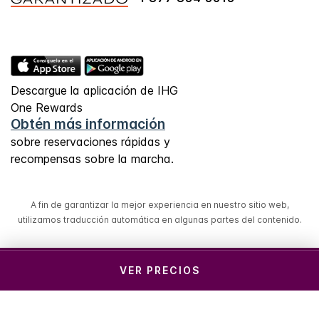
Descargue la aplicación de IHG
One Rewards
Obtén más información
sobre reservaciones rápidas y
recompensas sobre la marcha.
A fin de garantizar la mejor experiencia en nuestro sitio web,
utilizamos traducción automática en algunas partes del contenido.
© 2026 IHG. Todos los derechos reservados. La
VER PRECIOS
mayoría de los hoteles son administrados y operados
por entidades independientes.