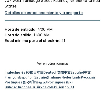
707 West Talmadge Street
Kearney
,
NE
68845
United
States
Detalles de estacionamiento y transporte
Hora de entrada
: 4:00 PM
Hora de salida
: 11:00 AM
Edad mínima para el check-in
: 21
Ver en otros idiomas
Inglés
Inglés (GB)
日本語
Deutsch
繁體中文
Español
中文
Français
Español (España)
Italiano
Nederlands
Русский
Português
한국어
ไทย
العربية
Português (BR)
Bahasa Indonesia
Türkçe
Polski
Tiếng Việt