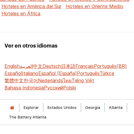
Hoteles en América del Sur
Hoteles en Oriente Medio
Hoteles en África
Ver en otros idiomas
English
العربية
中文
Deutsch
日本語
Français
Português(BR)
Español
Italiano
Español (España)
Português
Türkçe
繁體中文
한국어
Nederlands
ไทย
Tiếng Việt
Bahasa Indonesia
Русский
Polski
Explorar
Estados Unidos
Georgia
Atlanta
The Battery Atlanta