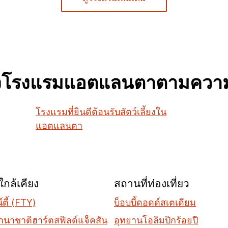
จโรงแรมแอตแลนตาตามควา
โรงแรมที่ยินดีต้อนรับสัตว์เลี้ยงใน
แอตแลนตา
กล้เคียง
สถานที่ท่องเที่ยว
์ตี้ (FTY)
บ็อบบี้ดอดด์สเตเดียม
นาชาติฮาร์ตสฟิลด์แจ็คสัน
อุทยานโอลิมปิกร้อยปี