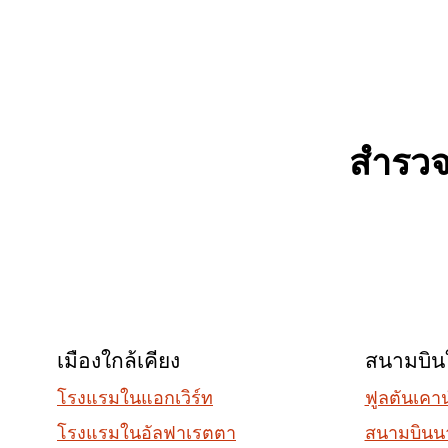
สำรว
เมืองใกล้เคียง
สนามบินใ
โรงแรมในแอกเวิร์ท
ฟูลตันเคาน
โรงแรมในอัลฟาเรตตา
สนามบินนา