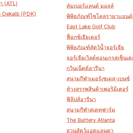
 (ATL)
คัมเบอร์แลนด์ มอลล์
 Dekalb (PDK)
พิพิธภัณฑ์ไซโคลรามาแอนด์ซ
East Lake Golf Club
ฟ็อกซ์เธียเตอร์
พิพิธภัณฑ์สัตว์น้ำจอร์เจีย
จอร์เจียเวิลด์คอนเกรสเซ็นเต
กวินเน็ตต์อารีนา
สนามกีฬาเมอร์เซเดส-เบนซ์
ห้างสรรพสินค้าเพอริมิเตอร์
ฟิลิปส์อารีนา
สนามกีฬาสเตทฟาร์ม
The Battery Atlanta
สวนสัตว์แอตแลนตา