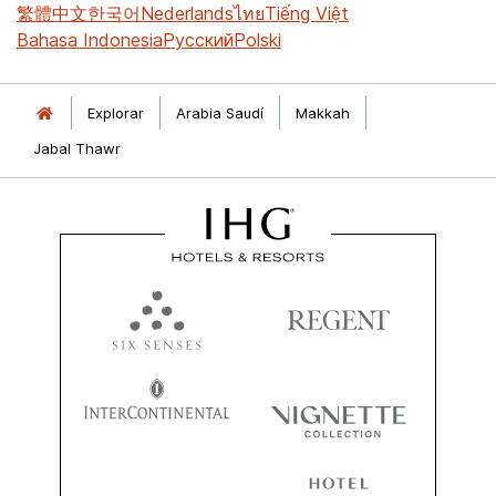
繁體中文
한국어
Nederlands
ไทย
Tiếng Việt
Bahasa Indonesia
Русский
Polski
Explorar
Arabia Saudí
Makkah
Jabal Thawr