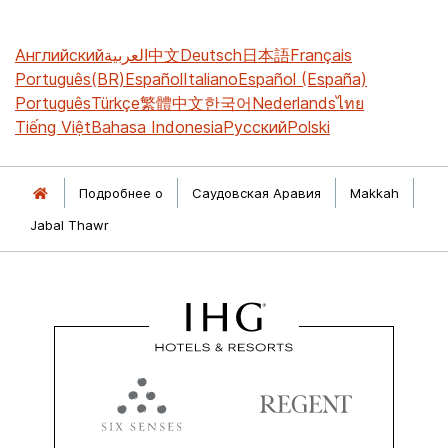
Английский
العربية
中文
Deutsch
日本語
Français
Português(BR)
Español
Italiano
Español (España)
Português
Türkçe
繁體中文
한국어
Nederlands
ไทย
Tiếng Việt
Bahasa Indonesia
Русский
Polski
Подробнее о
Саудовская Аравия
Makkah
Jabal Thawr