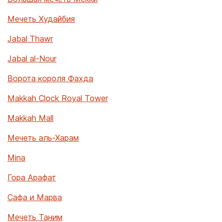
Мечеть Худайбия
Jabal Thawr
Jabal al-Nour
Ворота короля Фахда
Makkah Clock Royal Tower
Makkah Mall
Мечеть аль-Харам
Mina
Гора Арафат
Сафа и Марва
Мечеть Таним