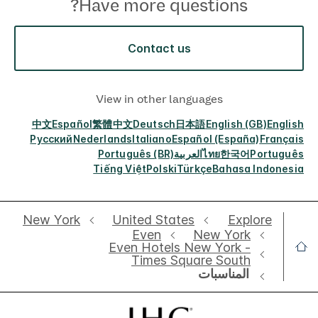
Have more questions?
Contact us
View in other languages
中文
Español
繁體中文
Deutsch
日本語
English (GB)
English
Русский
Nederlands
Italiano
Español (España)
Français
Português
한국어
ไทย
العربية
Português (BR)
Tiếng Việt
Polski
Türkçe
Bahasa Indonesia
New York
United States
Explore
Even
New York
Even Hotels New York -
Times Square South
المناسبات