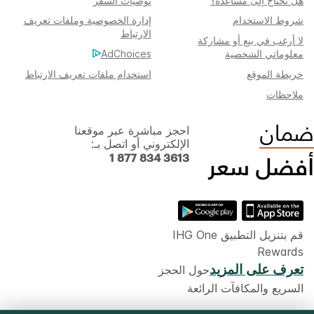
هل تحتاج إلى مساعدة؟
توصيات السفر
شروط الاستخدام
إدارة الخصوصية وملفات تعريف
الارتباط
لا أرغب في بيع أو مشاركة
معلوماتي الشخصية
AdChoices
خريطة الموقع
استخدام ملفات تعريف الارتباط
ملاحظات
احجز مباشرة عبر موقعنا
الإلكتروني أو اتصل بـ:
1 877 834 3613
قم بتنزيل التطبيق IHG One
Rewards
تعرف على المزيد
حول الحجز
السريع والمكافآت الرائعة