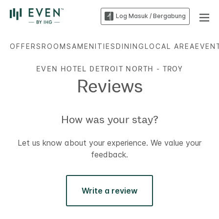
Log Masuk / Bergabung
OFFERS
ROOMS
AMENITIES
DINING
LOCAL AREA
EVEN
EVEN HOTEL
DETROIT NORTH - TROY
Reviews
How was your stay?
Let us know about your experience. We value your
feedback.
Write a review