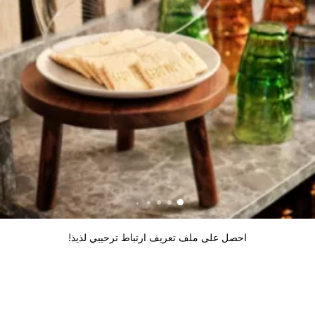
احصل على ملف تعريف ارتباط ترحيبي لذيذ!