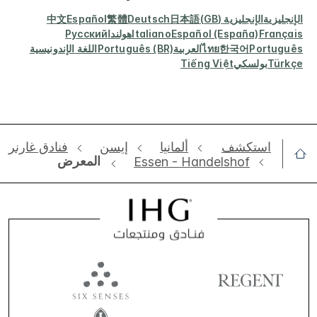
الإنجليزية
الإنجليزية (GB)
日本語
Deutsch
繁體
Español
中文
Français
Español (España)
Italiano
هولندا
Русский
Português
한국어
ไทย
العربية
Português (BR)
اللغة الإندونيسية
Türkçe
بولسكي
Tiếng Việt
استكشف
ألمانيا
‫‫إيسن‬‬
فنادق غارنر
المعرض
Essen - Handelshof