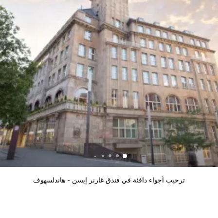
ترحيب أجواء دافئة في فندق غارنر إيسن - هاندلسهوف