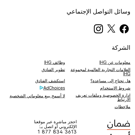
وسائل التواصل الإجتماعي
الشركة
معلومات عن IHG
وظائف IHG
العلامات التجارية العالمية لمجموعة
تطوير الفنادق
IHG
هل تحتاج إلى مساعدة؟
استكشف الفنادق
شروط الاستخدام​
AdChoices
إدارة الخصوصية وملفات تعريف
لا أسمح ببيع معلوماتي الشخصية
الارتباط
ملاحظات
احجز مباشرة عبر موقعنا
الإلكتروني أو اتصل بـ:
1 877 834 3613