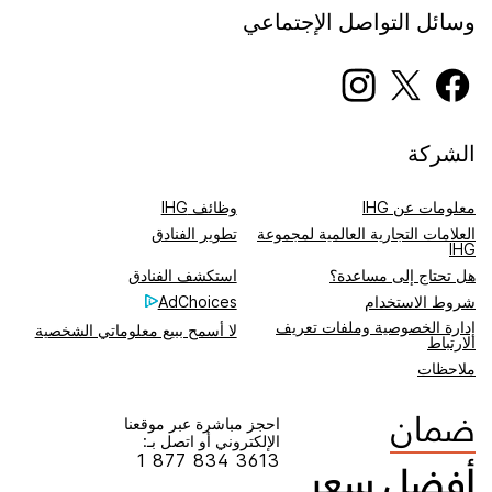
وسائل التواصل الإجتماعي
الشركة
معلومات عن IHG
وظائف IHG
العلامات التجارية العالمية لمجموعة
تطوير الفنادق
IHG
هل تحتاج إلى مساعدة؟
استكشف الفنادق
شروط الاستخدام​
AdChoices
إدارة الخصوصية وملفات تعريف
لا أسمح ببيع معلوماتي الشخصية
الارتباط
ملاحظات
احجز مباشرة عبر موقعنا
الإلكتروني أو اتصل بـ:
1 877 834 3613