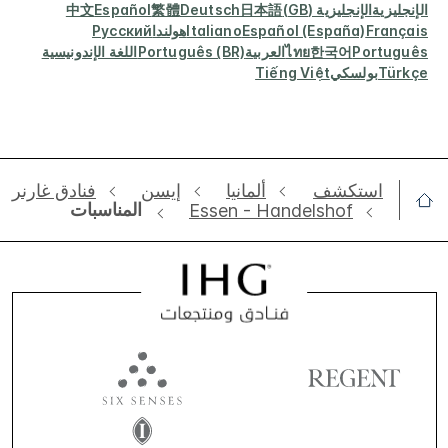
الإنجليزية
الإنجليزية (GB)
日本語
Deutsch
繁體
Español
中文
Français
Español (España)
Italiano
هولندا
Русский
Português
한국어
ไทย
العربية
Português (BR)
اللغة الإندونيسية
Türkçe
بولسكي
Tiếng Việt
استكشف
ألمانيا
‫‫إيسن‬‬
فنادق غارنر
المناسبات
Essen - Handelshof