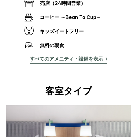
同
売店（24時間営業）
じ
ペ
ー
コーヒー ～Bean To Cup～
ジ
の
キッズイートフリー
リ
ン
ク。
無料の朝食
すべてのアメニティ・設備を表示
客室タイプ