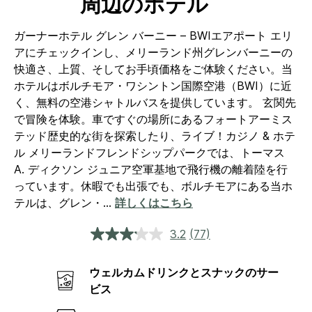
周辺のホテル
ガーナーホテル グレン バーニー – BWIエアポート エリ
アにチェックインし、メリーランド州グレンバーニーの
快適さ、上質、そしてお手頃価格をご体験ください。当
ホテルはボルチモア・ワシントン国際空港（BWI）に近
く、無料の空港シャトルバスを提供しています。
玄関先
で冒険を体験。車ですぐの場所にあるフォートアーミス
テッド歴史的な街を探索したり、ライブ！カジノ & ホテ
ル メリーランドフレンドシップパークでは、トーマス
A. ディクソン ジュニア空軍基地で飛行機の離着陸を行
っています。休暇でも出張でも、ボルチモアにある当ホ
テルは、グレン・
...
詳しくはこちら
3.2
(77)
レ
ビ
ュ
ウェルカムドリンクとスナックのサー
ー
を
ビス
読
む.