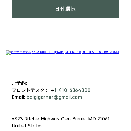
日付選択
ご予約:
フロントデスク：
+
1-410-6364300
Email:
balglgarner@gmail.com
6323 Ritchie Highway
Glen Burnie
,
MD
21061
United States