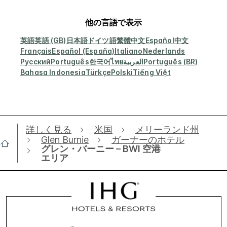
他の言語で表示
英語
英語 (GB)
日本語
ドイツ語
繁體中文
Español
中文
Français
Español (España)
Italiano
Nederlands
Русский
Português
한국어
ไทย
العربية
Português (BR)
Bahasa Indonesia
Türkçe
Polski
Tiếng Việt
詳しく見る
米国
メリーランド州
Glen Burnie
ガーナーのホテル
グレン・バーニー – BWI 空港
エリア