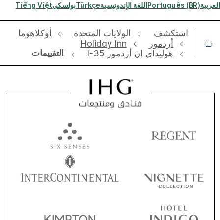
العربية
Português (BR)
اللغة الإندونيسية
Türkçe
بولسكي
Tiếng Việt
استكشف
الولايات المتحدة
أوكلاهوما
أردمور
Holiday Inn
التقييمات
هوليداي إن أردمور I-35