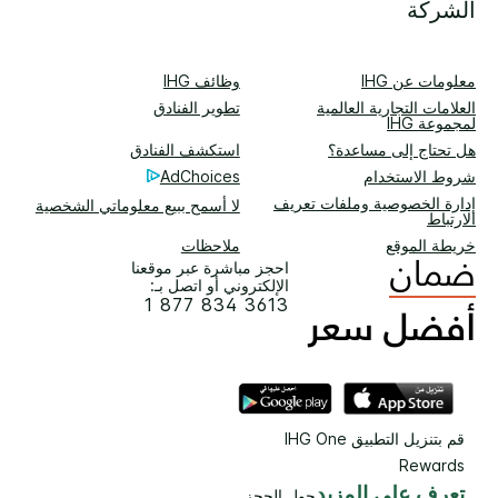
الشركة
معلومات عن IHG
وظائف IHG
العلامات التجارية العالمية
تطوير الفنادق
لمجموعة IHG
هل تحتاج إلى مساعدة؟
استكشف الفنادق
شروط الاستخدام
AdChoices
إدارة الخصوصية وملفات تعريف
لا أسمح ببيع معلوماتي الشخصية
الارتباط
خريطة الموقع
ملاحظات
احجز مباشرة عبر موقعنا
الإلكتروني أو اتصل بـ:
1 877 834 3613
قم بتنزيل التطبيق IHG One
Rewards
تعرف على المزيد
حول الحجز