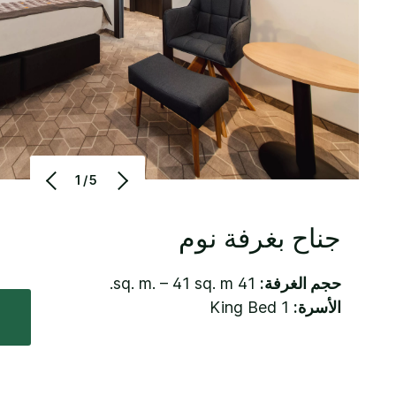
1/5
جناح بغرفة نوم
حجم الغرفة:
41 sq. m. – 41 sq. m.
الأسرة:
1 King Bed