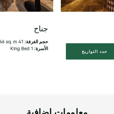
جناح
حجم الغرفة:
41 sq. m. – 46 sq. m.
الأسرة:
1 King Bed
حدد التواريخ
معلومات إضافية