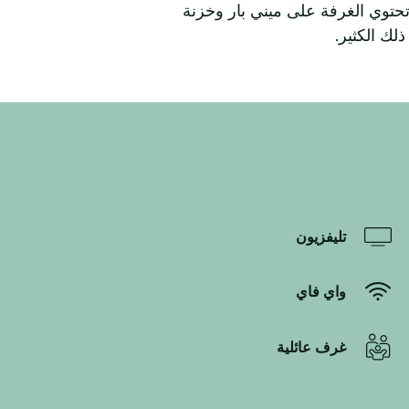
فاي المجانية. تحتوي الغرفة على ميني بار وخزنة
لك الكثير.
تليفزيون
واي فاي
غرف عائلية