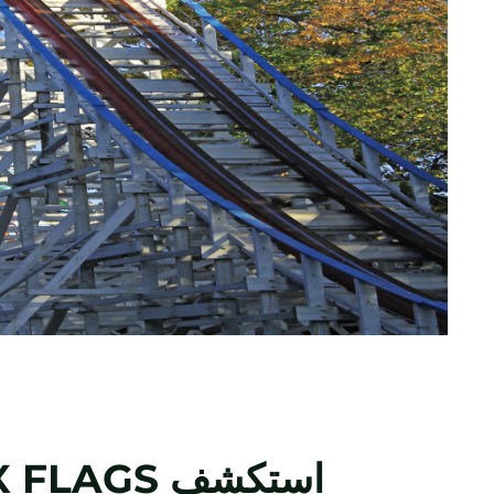
استكشف
X FLAGS