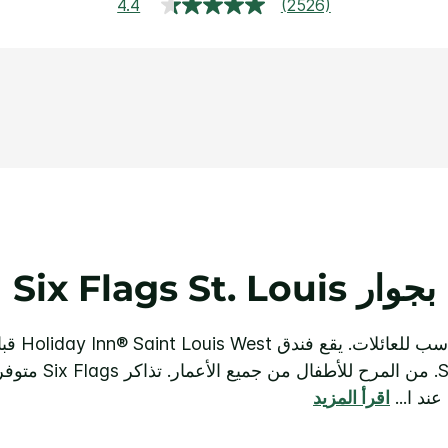
4.4
(2526)
قراءة
2526
مراجعة.
رابط
نفس
الصفحة.
بجوار Six Flags St. Louis
خطوات فقط من بوابة
عند ا
...
اقرأ المزيد