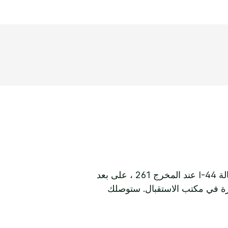
يقع فندق Holiday Inn® Saint Louis West قبالة I-44 عند المخرج 261 ، على بعد
 Six Flags® St. من المرح للأطفال من جميع الأعمار. تذاكر Six Flags متوفرة في مكتب الاستقبال. ستوصلك