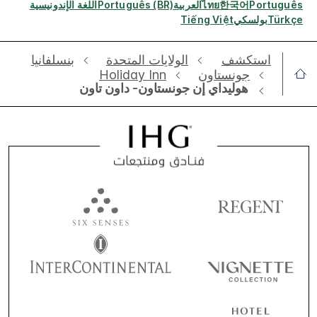
Português
한국어
ไทย
العربية
Português (BR)
اللغة الإندونيسية
Türkçe
بولسكي
Tiếng Việt
استكشف
الولايات المتحدة
بنسلفانيا
جونستاون
Holiday Inn
هوليداي إن جونستاون- داون تاون