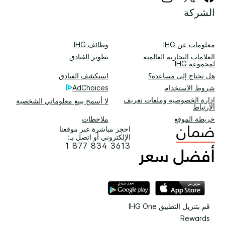
الشركة
معلومات عن IHG
وظائف IHG
العلامات التجارية العالمية
تطوير الفنادق
لمجموعة IHG
هل تحتاج إلى مساعدة؟
استكشف الفنادق
شروط الاستخدام
AdChoices
إدارة الخصوصية وملفات تعريف
لا أسمح ببيع معلوماتي الشخصية
الارتباط
خريطة الموقع
ملاحظات
احجز مباشرة عبر موقعنا
الإلكتروني أو اتصل بـ:
1 877 834 3613
قم بتنزيل التطبيق IHG One
Rewards