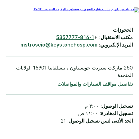
الحجوزات
مكتب الاستقبال:
+
1-814-5357777
البريد الإلكتروني:
mstroscio@keystonehosp.com
250 ماركت ستريت جونستاون ، بنسلفانيا 15901 الولايات
المتحدة
تفاصيل مواقف السيارات والمواصلات
تسجيل الوصول
: ٣:٠٠ م
تسجيل المغادرة
: ١١:٠٠ ص
الحد الأدنى لسن تسجيل الوصول
: 21