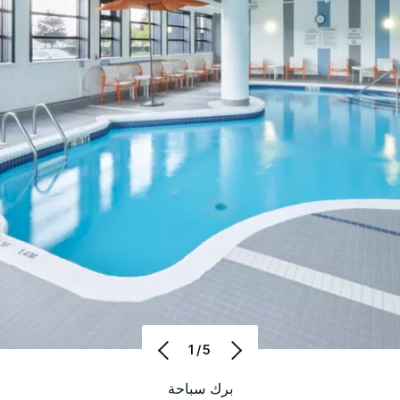
1/5
برك سباحة