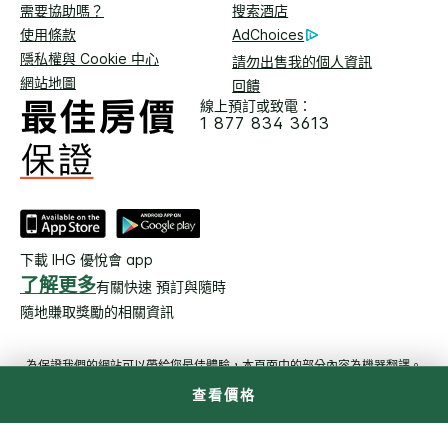
需要協助嗎？
搜索酒店
使用條款
AdChoices
隱私權與 Cookie 中心
請勿出售我的個人資訊
網站地圖
回饋
線上預訂或致電：
1 877 834 3613
下載 IHG 優悅會 app
了解更多
有關快速 預訂與隨時
隨地賺取獎勵的相關資訊
為保證我們的網站可以帶給您最佳體驗，本頁面中的部分內容為機器翻譯。
查看價格
© 2026 洲際飯店集團。保留所有權利。多數飯店為獨立產全及獨立
經營。