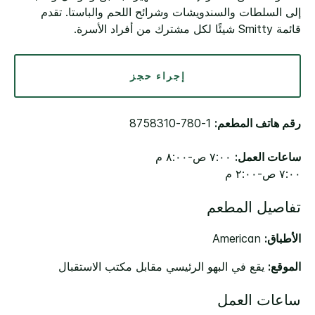
إلى السلطات والسندويشات وشرائح اللحم والباستا. تقدم
قائمة Smitty شيئًا لكل مشترك من أفراد الأسرة.
إجراء حجز
رقم هاتف المطعم:
1-780-8758310
ساعات العمل:
٧:٠٠ ص-٨:٠٠ م
٧:٠٠ ص-٢:٠٠ م
تفاصيل المطعم
الأطباق:
American
الموقع:
يقع في البهو الرئيسي مقابل مكتب الاستقبال
ساعات العمل