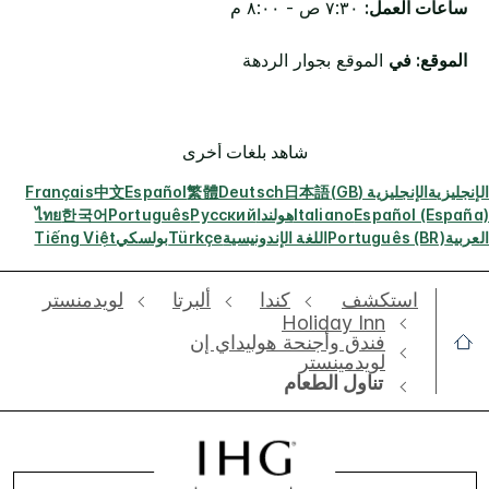
ساعات العمل:
٧:٣٠ ص - ٨:٠٠ م
الموقع: في
الموقع بجوار الردهة
شاهد بلغات أخرى
الإنجليزية
الإنجليزية (GB)
日本語
Deutsch
繁體
Español
中文
Français
Español (España)
Italiano
هولندا
Русский
Português
한국어
ไทย
العربية
Português (BR)
اللغة الإندونيسية
Türkçe
بولسكي
Tiếng Việt
استكشف
كندا
ألبرتا
لويدمنستر
Holiday Inn
فندق وأجنحة هوليداي إن
لويدمينستر
تناول الطعام