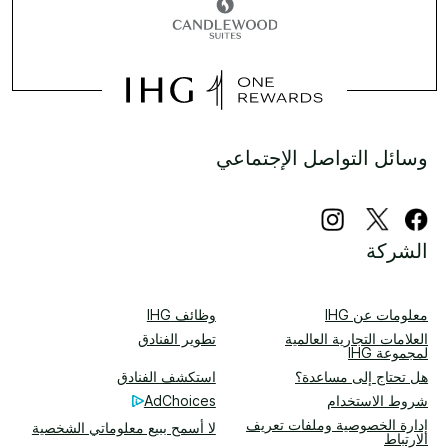
وسائل التواصل الإجتماعي
الشركة
معلومات عن IHG
وظائف IHG
العلامات التجارية العالمية
تطوير الفنادق
لمجموعة IHG
هل تحتاج إلى مساعدة؟
استكشف الفنادق
شروط الاستخدام
AdChoices
إدارة الخصوصية وملفات تعريف
لا أسمح ببيع معلوماتي الشخصية
الارتباط