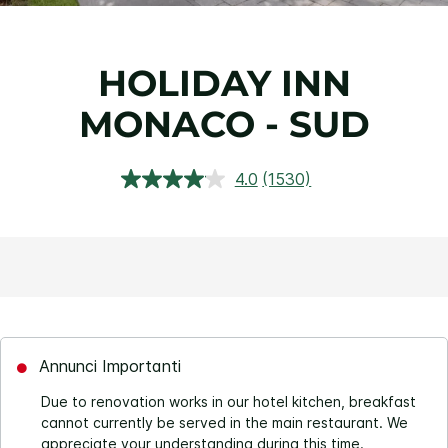
HOLIDAY INN
MONACO - SUD
4.0
(1530)
Leggi
1530
recensioni.
Stesso
link
alla
pagina.
Annunci Importanti
Due to renovation works in our hotel kitchen, breakfast
cannot currently be served in the main restaurant. We
appreciate your understanding during this time.