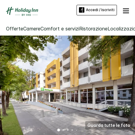
Accedi / Iscriviti
Offerte
Camere
Comfort e servizi
Ristorazione
Localizzazio
Guarda tutte le foto