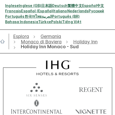
Inglese
Inglese (GB)
日本語
Deutsch
繁體中文
Español
中文
Français
Español (España)
Italiano
Nederlands
Русский
Português
한국어
ไทย
العربية
Português (BR)
Bahasa Indonesia
Türkçe
Polski
Tiếng Việt
Esplora
Germania
Monaco di Baviera
Holiday Inn
Holiday Inn Monaco - Sud