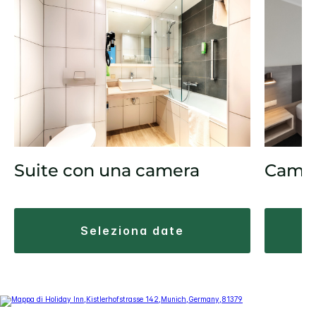
Came
Suite con una camera
seleziona date