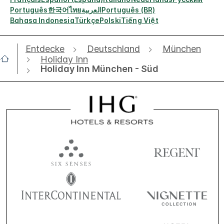
Português
한국어
ไทย
العربية
Português (BR)
Bahasa Indonesia
Türkçe
Polski
Tiếng Việt
Entdecke
Deutschland
München
Holiday Inn
Holiday Inn München - Süd