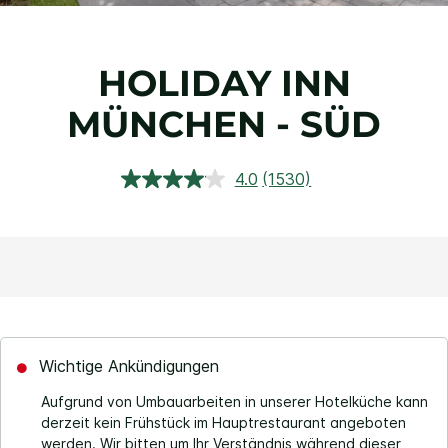
HOLIDAY INN
MÜNCHEN - SÜD
4.0
(1530)
1530
Bewertungen
lesen.
Link
auf
derselben
Seite.
Wichtige Ankündigungen
Aufgrund von Umbauarbeiten in unserer Hotelküche kann
derzeit kein Frühstück im Hauptrestaurant angeboten
werden. Wir bitten um Ihr Verständnis während dieser