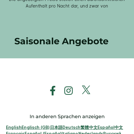
Aufenthalt pro Nacht dar, und zwar von
Saisonale Angebote
In anderen Sprachen anzeigen
English
Englisch (GB)
日本語
Deutsch
繁體中文
Español
中文
Français
Español (España)
Italiano
Nederlands
Русский