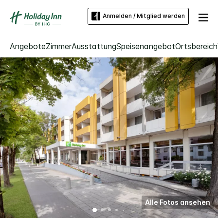
Anmelden / Mitglied werden
Angebote
Zimmer
Ausstattung
Speisenangebot
Ortsbereich
Alle Fotos ansehen