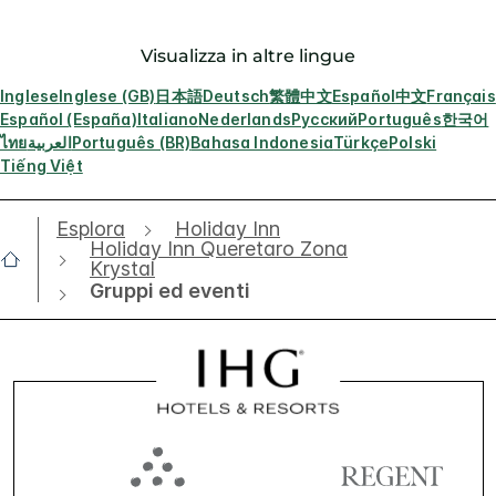
Visualizza in altre lingue
Inglese
Inglese (GB)
日本語
Deutsch
繁體中文
Español
中文
Français
Español (España)
Italiano
Nederlands
Русский
Português
한국어
ไทย
العربية
Português (BR)
Bahasa Indonesia
Türkçe
Polski
Tiếng Việt
Esplora
Holiday Inn
Holiday Inn Queretaro Zona
Krystal
Gruppi ed eventi