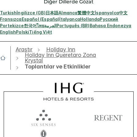
Diğer Dillerde Gözat
Turkish
İngilizce (GB)
日本語
Almanca
繁體中文
İspanyolca
中文
Fransızca
Español (España)
İtalyanca
Hollanda
Русский
Portekizce
한국어
ไทย
العربية
Português (BR)
Bahasa Endonezya
English
Polski
Tiếng Việt
Araştır
Holiday Inn
Holiday Inn Queretaro Zona
Krystal
Toplantılar ve Etkinlikler