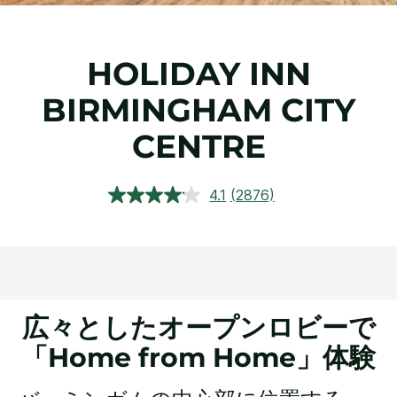
HOLIDAY INN
BIRMINGHAM CITY
CENTRE
4.1
(2876)
レ
ビ
ュ
ー
を
読
む.
同
じ
広々としたオープンロビーで
ペ
ー
「Home from Home」体験
ジ
の
リ