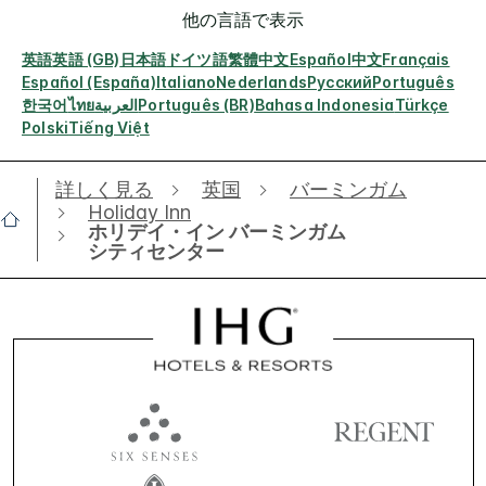
他の言語で表示
英語
英語 (GB)
日本語
ドイツ語
繁體中文
Español
中文
Français
Español (España)
Italiano
Nederlands
Русский
Português
한국어
ไทย
العربية
Português (BR)
Bahasa Indonesia
Türkçe
Polski
Tiếng Việt
詳しく見る
英国
バーミンガム
Holiday Inn
ホリデイ・イン バーミンガム
シティセンター