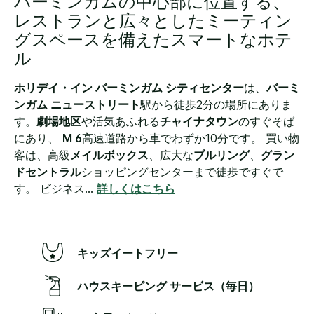
バーミンガムの中心部に位置する、
ン
ク。
レストランと広々としたミーティン
グスペースを備えたスマートなホテ
ル
ホリデイ・イン バーミンガム シティセンター
は、
バーミ
ンガム ニューストリート
駅から徒歩2分の場所にありま
す。
劇場地区
や活気あふれる
チャイナタウン
のすぐそば
にあり、
M 6
高速道路から車でわずか10分です。 買い物
客は、高級
メイルボックス
、広大な
ブルリング
、
グラン
ドセントラル
ショッピングセンターまで徒歩ですぐで
す。 ビジネス
...
詳しくはこちら
キッズイートフリー
ハウスキーピング サービス（毎日）