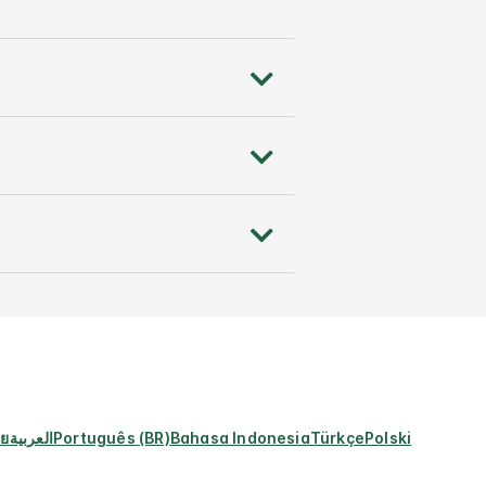
ทย
العربية
Português (BR)
Bahasa Indonesia
Türkçe
Polski