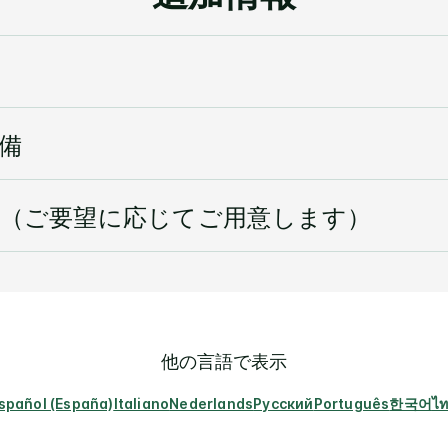
備
（ご要望に応じてご用意します）
他の言語で表示
spañol (España)
Italiano
Nederlands
Русский
Português
한국어
ไ