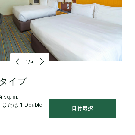
1/5
タイプ
4 sq. m.
s, または 1 Double
日付選択