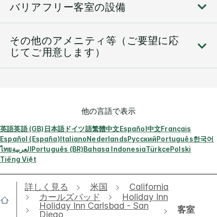
バリアフリー客室の設備
その他のアメニティ等（ご要望に応
じてご用意します）
他の言語で表示
英語
英語 (GB)
日本語
ドイツ語
繁體中文
Español
中文
Français
Español (España)
Italiano
Nederlands
Русский
Português
한국어
ไทย
العربية
Português (BR)
Bahasa Indonesia
Türkçe
Polski
Tiếng Việt
詳しく見る
米国
California
カールズバッド
Holiday Inn
Holiday Inn Carlsbad - San
客室
Diego