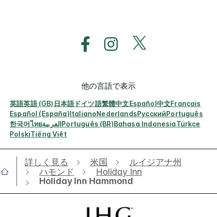
他の言語で表示
英語
英語 (GB)
日本語
ドイツ語
繁體中文
Español
中文
Français
Español (España)
Italiano
Nederlands
Русский
Português
한국어
ไทย
العربية
Português (BR)
Bahasa Indonesia
Türkçe
Polski
Tiếng Việt
詳しく見る
米国
ルイジアナ州
ハモンド
Holiday Inn
Holiday Inn Hammond