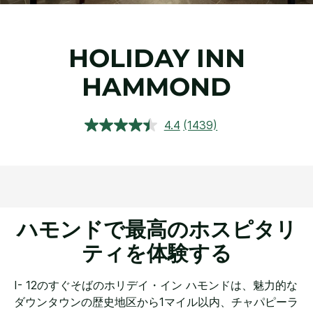
HOLIDAY INN
HAMMOND
4.4
(1439)
レ
ビ
ュ
ー
を
読
む.
同
じ
ハモンドで最高のホスピタリ
ペ
ー
ティを体験する
ジ
の
リ
I- 12のすぐそばのホリデイ・イン ハモンドは、魅力的な
ン
ク。
ダウンタウンの歴史地区から1マイル以内、チャパピーラ