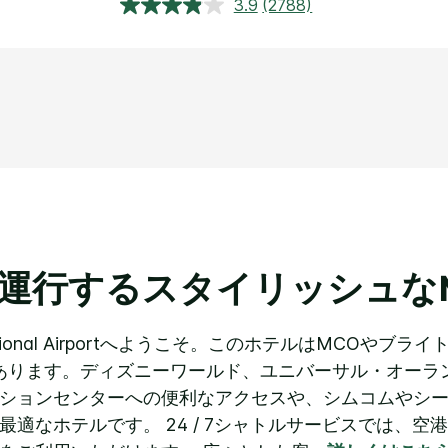
3.9
(2788)
レ
ビ
ュ
ー
を
読
む.
同
じ
ペ
ー
ジ
の
リ
ン
ク。
運行するスタイリッシュな
rnational Airportへようこそ。このホテルはMCOや
あります。ディズニーワールド、ユニバーサル・オーラ
ションセンターへの便利なアクセスや、シムコムやシ
最適なホテルです。
24 / 7シャトルサービスでは、