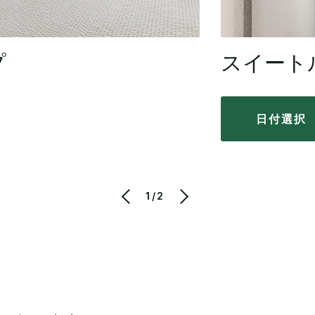
プ
スイート
日付選択
1/2