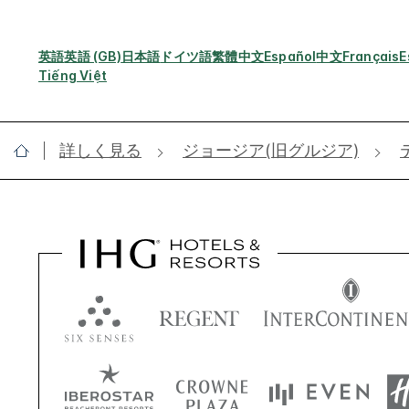
英語
英語 (GB)
日本語
ドイツ語
繁體中文
Español
中文
Français
E
Tiếng Việt
詳しく見る
ジョージア(旧グルジア)