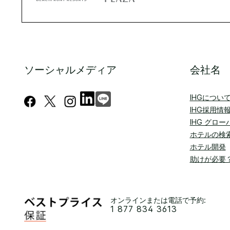
ソーシャルメディア
会社名
IHGについ
IHG採用情
IHG グロ
ホテルの検
ホテル開発
助けが必要
オンラインまたは電話で予約:
1 877 834 3613