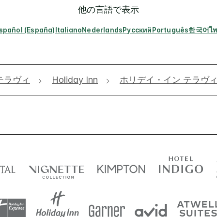
他の言語で表示
spañol (España)
Italiano
Nederlands
Русский
Português
한국어
ไ
テラヴィ
Holiday Inn
ホリデイ・イン テラヴ