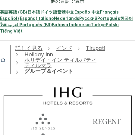
他の言語で表示
英語
英語 (GB)
日本語
ドイツ語
繁體中文
Español
中文
Français
Español (España)
Italiano
Nederlands
Русский
Português
한국어
ไทย
العربية
Português (BR)
Bahasa Indonesia
Türkçe
Polski
Tiếng Việt
詳しく見る
インド
Tirupati
Holiday Inn
ホリデイ・イン ティルパティ
ティルマラ
グループ＆イベント